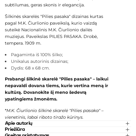
subtilumas, geras skonis ir elegancija.
Šilkinės skarelės "Pilies pasaka" dizainas kurtas
pagal M.K. Čiurlionio paveikslą, kurio vaizdą
suteikė Nacionalinis M.K. Čiurlionio dailės
muziejus. Paveikslas PILIES PASAKA. Drobė,
tempera. 1909 m.
Pagaminta iš 100% šilko;
Unikalus autorinis dizainas;
Dydis: 68 x 68 cm.
Prabangi šilkinė skarelė "Pilies pasaka"
–
laikui
nepavaldi dovana tiems, kurie vertina meną ir
kultūrą. Dovanokite šį meno šedevrą
ypatingiems žmonėms.
*
M.K. Čiurlionio šilkinė skarelė "
Pilies pasaka
" –
vienetinis, labai riboto tiražo kūrinys.
Apie autorių
Priežiūra
Greitas pristatymas