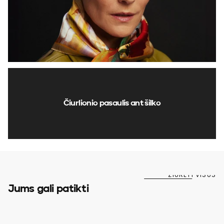
Čiurlionio pasaulis ant šilko
ŽIŪRĖTI VISUS
Jums gali patikti