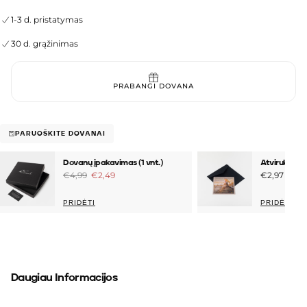
Čiurlionis
Čiurlionis
riboto tiražo kūrinys.
-
-
1-3 d. pristatymas
Pilies
Pilies
pasaka
pasaka
30 d. grąžinimas
kiekį
kiekį
PRABANGI DOVANA
PARUOŠKITE DOVANAI
Dovanų įpakavimas (1 vnt.)
Atvirukas - 
€4,99
€2,49
€2,97
PRIDĖTI
PRIDĖTI
Daugiau Informacijos