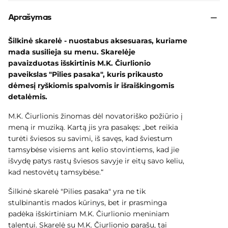
Aprašymas
Šilkinė skarelė - nuostabus aksesuaras, kuriame
mada susilieja su menu. Skarelėje
pavaizduotas išskirtinis M.K. Čiurlionio
paveikslas "Pilies pasaka", kuris prikausto
dėmesį ryškiomis spalvomis ir išraiškingomis
detalėmis.
M.K. Čiurlionis žinomas dėl novatoriško požiūrio į
meną ir muziką. Kartą jis yra pasakęs:
„b
et reikia
turėti šviesos su savimi, iš savęs, kad šviestum
tamsybėse visiems ant kelio stovintiems, kad jie
išvydę patys rastų šviesos savyje ir eitų savo keliu,
kad nestovėtų tamsybėse.
“
Šilkinė skarelė "Pilies pasaka"
yra ne tik
stulbinantis mados kūrinys, bet ir prasminga
padėka išskirtiniam M.K. Čiurlionio meniniam
talentui. Skarelė
su M.K. Čiurlionio parašu, tai