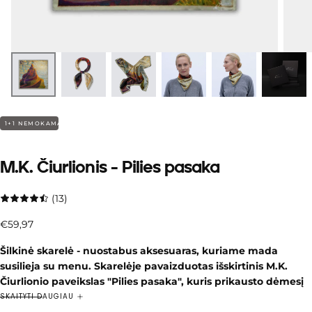
1+1 NEMOKAMAI
M.K. Čiurlionis - Pilies pasaka
(13)
€59,97
Įprasta
€59,97
kaina
Šilkinė skarelė - nuostabus aksesuaras, kuriame mada
susilieja su menu. Skarelėje pavaizduotas išskirtinis M.K.
Čiurlionio paveikslas "Pilies pasaka", kuris prikausto dėmesį
ryškiomis spalvomis ir išraiškingomis detalėmis.
SKAITYTI DAUGIAU