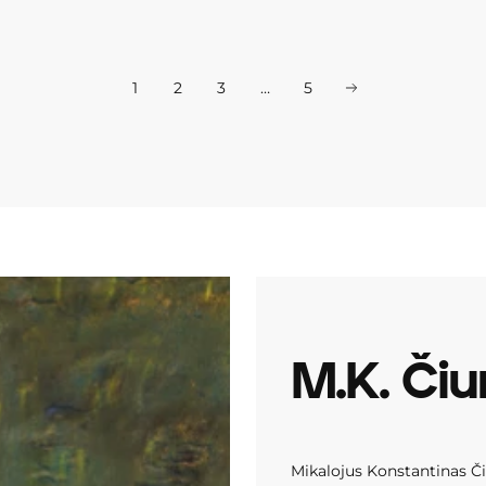
1
2
3
…
5
M.K. Čiur
Mikalojus Konstantinas Či