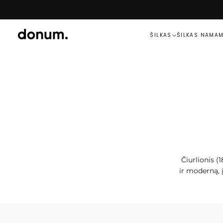
PEREITI
PRIE
TURINIO
ŠILKAS
ŠILKAS NAMA
Čiurlionis (
ir moderną, 