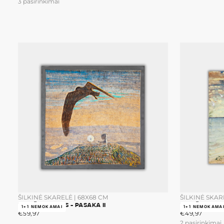
3 pasirinkimai
ŠILKINĖ SKARELĖ | 68X68 CM
ŠILKINĖ SKAR
M.K. ČIURLIONIS - PASAKA II
M.K. ČIURLION
1+1 NEMOKAMAI
1+1 NEMOKAMA
€59,97
ĮPRASTA
€49,97
ĮPRASTA
€59,97
€49,97
KAINA
KAINA
2 pasirinkimai