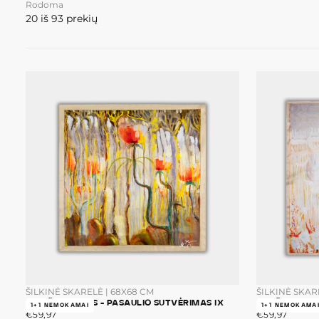
Rodoma
20 iš 93 prekių
ŠILKINĖ SKARELĖ | 68X68 CM
ŠILKINĖ SKAR
M.K. ČIURLIONIS - PASAULIO SUTVĖRIMAS IX
M.K.ČIURLION
1+1 NEMOKAMAI
1+1 NEMOKAMA
€59,97
ĮPRASTA
€59,97
ĮPRASTA
€59,97
€59,97