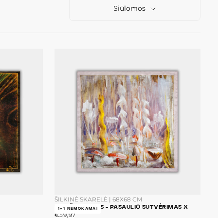
Siūlomos
ŠILKINĖ SKARELĖ | 68X68 CM
M.K. ČIURLIONIS - PASAULIO SUTVĖRIMAS X
1+1 NEMOKAMAI
€59,97
ĮPRASTA
€59,97