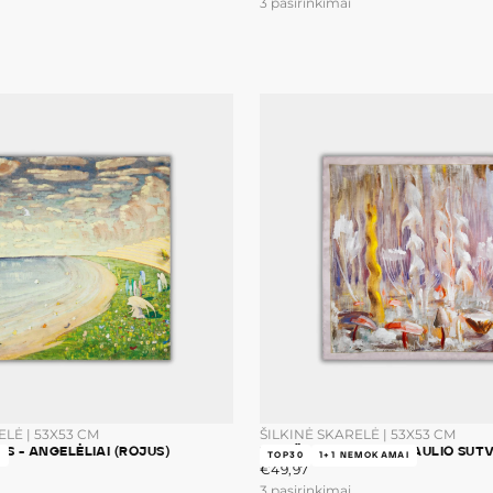
3 pasirinkimai
metu 
Dar nepasirin
ELĖ | 53X53 CM
ŠILKINĖ SKARELĖ | 53X53 CM
IS - ANGELĖLIAI (ROJUS)
M.K. ČIURLIONIS - PASAULIO SUT
I
TOP30
1+1 NEMOKAMAI
€49,97
ĮPRASTA
€49,97
KAINA
3 pasirinkimai