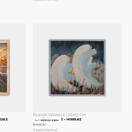
ŠILKINĖ SKARELĖ | 53X53 CM
UDAS
M.K. ČIURLIONIS - HIMNAS
1+1 NEMOKAMAI
€49,97
ĮPRASTA
€49,97
KAINA
3 pasirinkimai