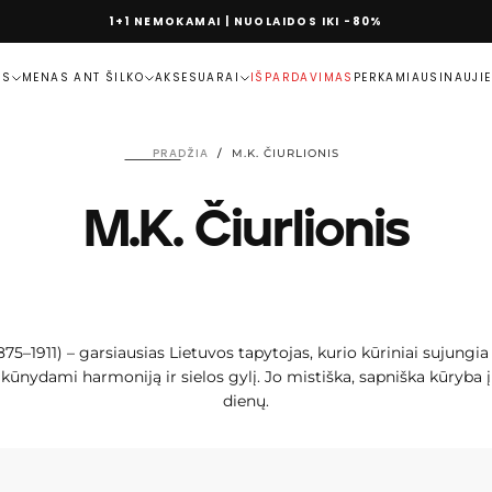
1+1 NEMOKAMAI | NUOLAIDOS IKI -80%
MS
MENAS ANT ŠILKO
AKSESUARAI
IŠPARDAVIMAS
PERKAMIAUSI
NAUJI
PRADŽIA
/
M.K. ČIURLIONIS
M.K. Čiurlionis
1875–1911) – garsiausias Lietuvos tapytojas, kurio kūriniai sujung
įkūnydami harmoniją ir sielos gylį. Jo mistiška, sapniška kūryba įk
dienų.