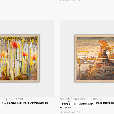
ELĖ | 53X53 CM
ŠILKINĖ SKARELĖ | 53X53 CM
NIS - PASAULIO SUTVĖRIMAS IX
M.K. ČIURLIONIS - ANGELO PRELI
I
TOP30
1+1 NEMOKAMAI
€49,97
ĮPRASTA
€49,97
KAINA
3 pasirinkimai