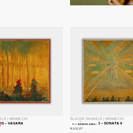
ELĖ | 68X68 CM
ŠILKINĖ SKARELĖ | 68X68 CM
NIS - VASARA
M.K. ČIURLIONIS - SONATA II
1+1 NEMOKAMAI
Greitas kr
ALI
€59,97
ĮPRASTA
7
€59,97
A
KAINA