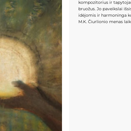
kompozitorius ir tapytoj
bruožus. Jo paveikslai išs
idėjomis ir harmoninga kom
M.K. Čiurlionio menas lai