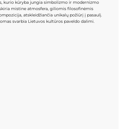
as, kurio kūryba jungia simbolizmo ir modernizmo
iskiria mistine atmosfera, giliomis filosofinėmis
pozicija, atskleidžiančia unikalų požiūrį į pasaulį.
komas svarbia Lietuvos kultūros paveldo dalimi.