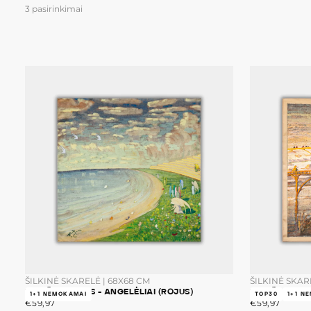
KAINA
KAINA
3 pasirinkimai
ŠILKINĖ SKARELĖ | 68X68 CM
ŠILKINĖ SKAR
M.K. ČIURLIONIS - ANGELĖLIAI (ROJUS)
M.K. ČIURLIO
1+1 NEMOKAMAI
TOP30
1+1 N
€59,97
ĮPRASTA
€59,97
ĮPRASTA
€59,97
€59,97