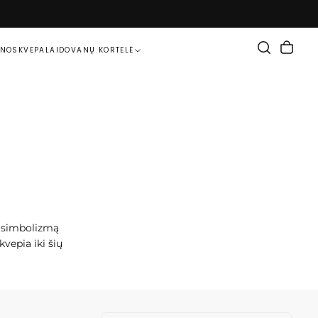
ENOS
KVEPALAI
DOVANŲ KORTELĖ
ia simbolizmą
vepia iki šių