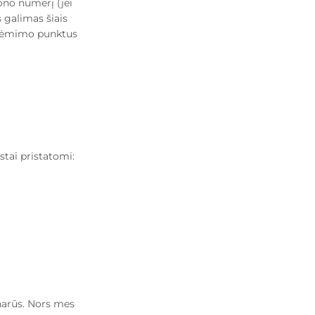
ono numerį (jei
 galimas šiais
siėmimo punktus
tai pristatomi:
narūs. Nors mes