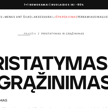
1+1 NEMOKAMAI | NUOLAIDOS IKI -80%
MS
MENAS ANT ŠILKO
AKSESUARAI
IŠPARDAVIMAS
PERKAMIAUSI
NAUJI
PRADŽIA
/
PRISTATYMAS IR GRĄŽINIMAS
RISTATYMAS 
GRĄŽINIMA
YMAS