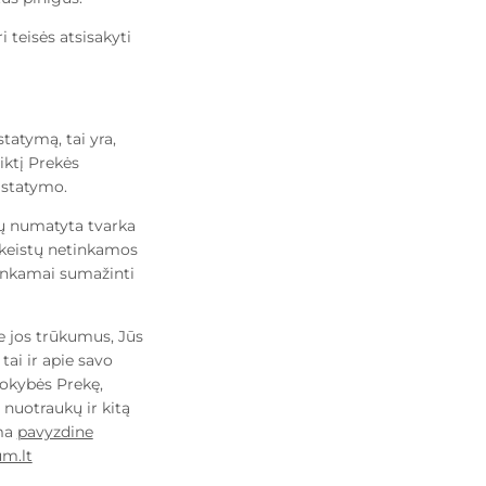
i teisės atsisakyti
atymą, tai yra,
iktį Prekės
istatymo.
mų numatyta tvarka
akeistų netinkamos
tinkamai sumažinti
e jos trūkumus, Jūs
tai ir apie savo
okybės Prekę,
 nuotraukų ir kitą
ma
pavyzdine
m.lt