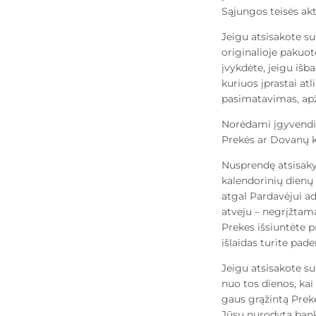
Sąjungos teisės akt
Jeigu atsisakote su
originalioje pakuot
įvykdėte, jeigu išb
kuriuos įprastai at
pasimatavimas, apž
Norėdami įgyvendint
Prekės ar Dovanų k
Nusprendę atsisakyt
kalendorinių dienų 
atgal Pardavėjui ad
atveju – negrįžtama
Prekes išsiuntėte p
išlaidas turite pade
Jeigu atsisakote su
nuo tos dienos, kai
gaus grąžintą Prek
Jūsų nurodytą bank