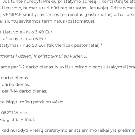
Jūs turite nurodyti Prekių pristatymo adresą ir kontaktinį telef
Lietuvoje, numeris turi būti registruotas Lietuvoje). Pristatymas
į VENIPAK siuntų savitarnos terminalus (paštomatus) arba į at
 siuntų savitarnos terminalus (paštomatus).
 Lietuvoje - nuo 3,49 Eur.
 užsienyje - nuo 6 Eur.
atymas - nuo 50 Eur (tik Vienipak paštomatai).*
ams į užsienį ir pristatymui su kurjeriu.
ame per 1-2 darbo dienas. Nuo išsiuntimo dienos užsakymai įpras
3 darbo dienas.
 darbo dienas.
s per 7-14 darbo dienas.
ite įsigyti mūsų parduotuvėse:
, 08221 Vilnius.
ių g. 31b, Vilnius.
, kad nurodyti Prekių pristatymo ar atsiėmimo laikai yra prelimi