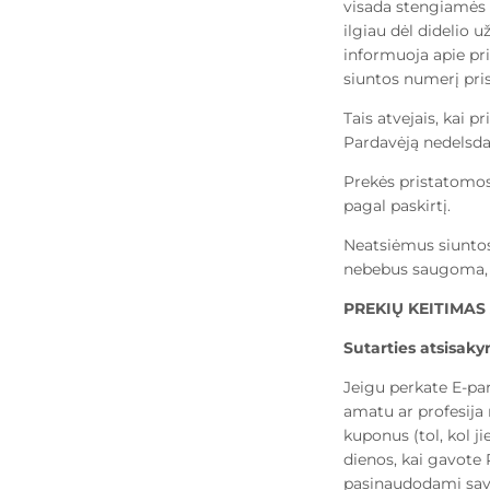
visada stengiamės 
ilgiau dėl didelio
informuoja apie pris
siuntos numerį pri
Tais atvejais, kai 
Pardavėją nedelsd
Prekės pristatomos 
pagal paskirtį.
Neatsiėmus siuntos
nebebus saugoma, 
PREKIŲ KEITIMAS
Sutarties atsisak
Jeigu perkate E-pard
amatu ar profesija 
kuponus (tol, kol j
dienos, kai gavote 
pasinaudodami savo 