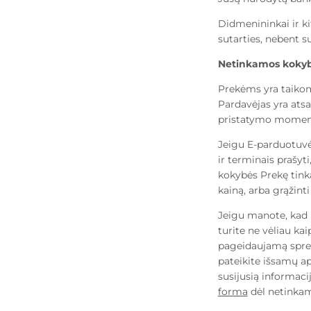
Didmenininkai ir kit
sutarties, nebent su
Netinkamos kokyb
Prekėms yra taikom
Pardavėjas yra atsa
pristatymo momentu
Jeigu E-parduotuvė
ir terminais prašy
kokybės Prekę tink
kainą, arba grąžinti
Jeigu manote, kad 
turite ne vėliau ka
pageidaujamą spren
pateikite išsamų ap
susijusią informaci
forma
dėl netinka