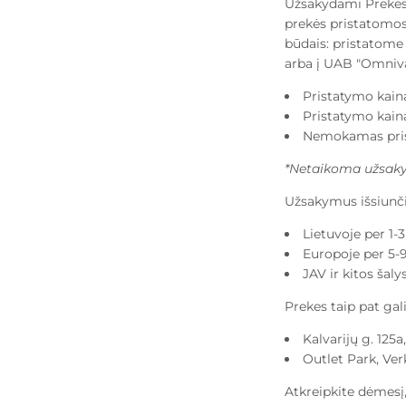
Užsakydami Prekes, 
prekės pristatomos 
būdais: pristatome
arba
į UAB "Omniva"
Pristatymo kaina
Pristatymo kaina
Nemokamas prist
*Netaikoma užsakym
Užsakymus išsiunči
Lietuvoje per 1-
Europoje per 5-9
JAV ir kitos šaly
Prekes taip pat gal
Kalvarijų g. 125a
Outlet Park, Verk
Atkreipkite dėmesį