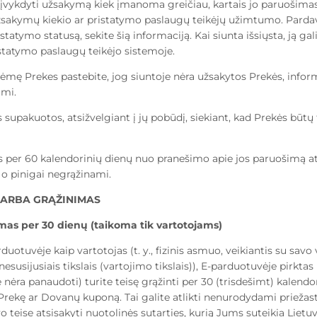
įvykdyti užsakymą kiek įmanoma greičiau, kartais jo paruošimas 
 užsakymų kiekio ar pristatymo paslaugų teikėjų užimtumo. Parda
tatymo statusą, sekite šią informaciją. Kai siunta išsiųsta, ją gal
statymo paslaugų teikėjo sistemoje.
priėmę Prekes pastebite, jog siuntoje nėra užsakytos Prekės, infor
ami.
supakuotos, atsižvelgiant į jų pobūdį, siekiant, kad Prekės būt
 per 60 kalendorinių dienų nuo pranešimo apie jos paruošimą a
o pinigai negrąžinami.
 ARBA GRĄŽINIMAS
ymas per 30 dienų (taikoma tik vartotojams)
uotuvėje kaip vartotojas (t. y., fizinis asmuo, veikiantis su savo 
nesusijusiais tikslais (vartojimo tikslais)), E-parduotuvėje pirkt
ie nėra panaudoti) turite teisę grąžinti per 30 (trisdešimt) kalend
Prekę ar Dovanų kuponą. Tai galite atlikti nenurodydami priežastie
Greitas kr
teise atsisakyti nuotolinės sutarties, kurią Jums suteikia Lietu