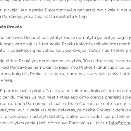
i pirkėjai, kurie perka E-parduotuvėje ne vartojimo tikslais, netur
 Pardavėju yra aiškiai raštu susitarta kitaip.
ės Prekės
a Lietuvos Respublikos įstatymuose numatyta garantija pagal įst
kingas vartotojui už bet kokią Prekių kokybės reikalavimų neatit
 ir paaiškėjusią ne vėliau kaip per dvejus metus nuo Prekės pr
je pirkta Prekė yra netinkamos kokybės, Jūs turite teisę įstaty
ti, kad Pardavėjas nemokamai pašalintų Prekės trūkumus arba p
amos kokybės Preke, o įstatymų numatytais atvejais prašyti ati
 Prekę.
E-parduotuvėje pirkta Prekė yra netinkamos kokybės ir nustatėt
ip per du mėnesius nuo neatitikties aptikimo dienos pranešti apie 
dimo būdą Pardavėjui el. paštu. Pranešdami apie netinkamos k
rašymą, kur ir kada atsirado defektas, pridėkite Prekės ir defekto
ją, padėsiančią nustatyti defektą. Galite pasinaudoti čia pateikia
mos kokybės prekių
bei informavę Pardavėją el. paštu:
info@donu