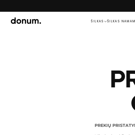
PEREITI
PRIE
TURINIO
ŠILKAS
ŠILKAS NAMA
P
PREKIŲ PRISTAT