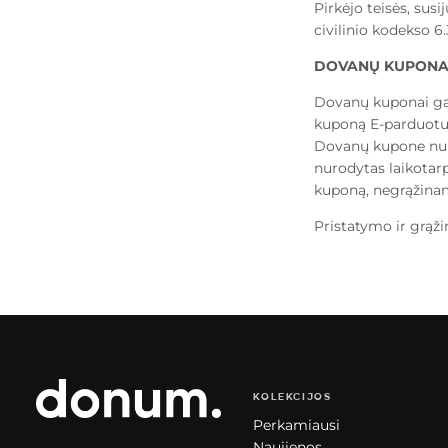
Pirkėjo teisės, su
civilinio kodekso 6
DOVANŲ KUPONA
Dovanų kuponai gal
kuponą E-parduotuv
Dovanų kupone nur
nurodytas laikotar
kuponą, negrąžinam
Pristatymo ir grąži
KOLEKCIJOS
Perkamiausi
Naujienos