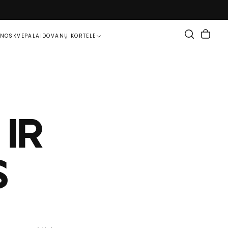
ENOS
KVEPALAI
DOVANŲ KORTELĖ
IR
S