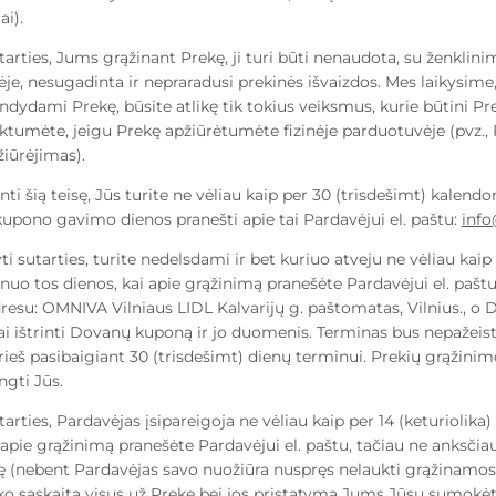
ai).
metu 
tarties, Jums grąžinant Prekę, ji turi būti nenaudota, su ženklin
ėje, nesugadinta ir nepraradusi prekinės išvaizdos. Mes laikysime,
andydami Prekę, būsite atlikę tik tokius veiksmus, kurie būtini Pre
liktumėte, jeigu Prekę apžiūrėtumėte fizinėje parduotuvėje (pvz.,
iūrėjimas).
Dar nepasirin
i šią teisę, Jūs turite ne vėliau kaip per 30 (trisdešimt) kalendo
upono gavimo dienos pranešti apie tai Pardavėjui el. paštu:
inf
i sutarties, turite nedelsdami ir bet kuriuo atveju ne vėliau kaip
nuo tos dienos, kai apie grąžinimą pranešėte Pardavėjui el. paštu,
resu:
OMNIVA Vilniaus LIDL Kalvarijų g. paštomatas, Vilnius.,
o D
i ištrinti Dovanų kuponą ir jo duomenis. Terminas bus nepažeist
rieš pasibaigiant 30 (trisdešimt) dienų terminui. Prekių grąžini
ngti Jūs.
tarties, Pardavėjas įsipareigoja ne vėliau kaip per 14 (keturiolika
 apie grąžinimą pranešėte Pardavėjui el. paštu, tačiau ne anksčia
ę (nebent Pardavėjas savo nuožiūra nuspręs nelaukti grąžinamos P
o sąskaitą visus už Prekę bei jos pristatymą Jums Jūsų sumokėt