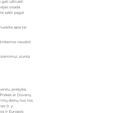
gali užtrukti
vėjas visada
ite sekti pagal
muokite apie tai
ų tinkamos naudoti
tsiėmimui, siunta
verslu, prekyba,
as Prekes ar Dovanų
orinių dienų nuo tos
s (t. y.
epšelis šiuo
vos ir Europos