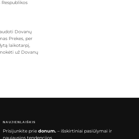
s Respublikos
naudoti Dovanų
mas Prekes, per
ą laikotarpį,
umokėti už Dovanų
NAUJIENLAIŠKIS
Prisijunkite prie
donum.
– išskirtiniai pasiūlymai ir
naujausios tendencijos