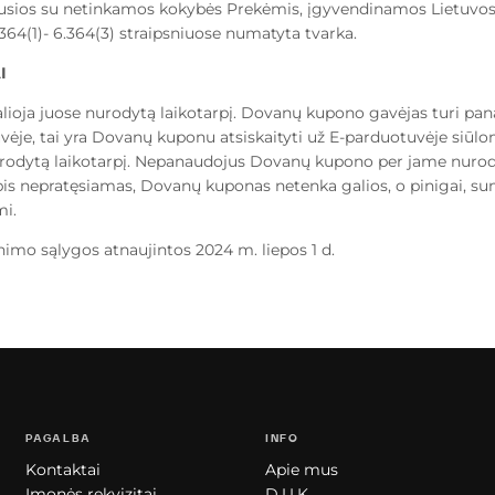
sijusios su netinkamos kokybės Prekėmis, įgyvendinamos Lietuvo
.364(1)- 6.364(3) straipsniuose numatyta tvarka.
I
ioja juose nurodytą laikotarpį. Dovanų kupono gavėjas turi pa
ėje, tai yra Dovanų kuponu atsiskaityti už E-parduotuvėje siūlo
odytą laikotarpį. Nepanaudojus Dovanų kupono per jame nurodyt
pis nepratęsiamas, Dovanų kuponas netenka galios, o pinigai, s
i.
nimo sąlygos atnaujintos 2024 m. liepos 1 d.
PAGALBA
INFO
Kontaktai
Apie mus
Įmonės rekvizitai
D.U.K.