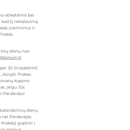
tuščias
imo etiketėmis bei
 kad šį reikalavimą
kės įvertinimui ir
 Prekės
kta jokia prekė.
rinių dienų nuo
o@donum.lt
 per 30 (trisdešimt)
 išsiųsti Prekes
ovanų kupono
as, jeigu Jūs
mo Pardavėjui
) kalendorinių dienų
u nei Pardavėjas
rekės) grąžinti į
us pinigus.