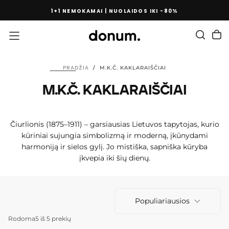
PEREITI
1+1 NEMOKAMAI | NUOLAIDOS IKI -80%
PRIE
TURINIO
PRADŽIA
/
M.K.Č. KAKLARAIŠČIAI
M.K.Č. KAKLARAIŠČIAI
Čiurlionis (1875–1911) – garsiausias Lietuvos tapytojas, kurio
kūriniai sujungia simbolizmą ir moderną, įkūnydami
harmoniją ir sielos gylį. Jo mistiška, sapniška kūryba
įkvepia iki šių dienų.
Populiariausios
Rodoma
5 iš 5 prekių