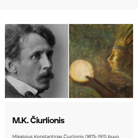
M.K. Čiurlionis
Mikalojus Konstantinas Čiurlionis (1875–1911) buvo