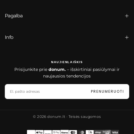
Pagalba
Info
NAUJIENLAIŠKIS
Prisijunkite prie
donum.
– išskirtiniai pasiūlymai ir
naujausios tendencijos
EL.
PAŠTAS
PRENUMERUOTI
© 2026 donum.lt ∙ Teisės saugomos
Mokėjimo