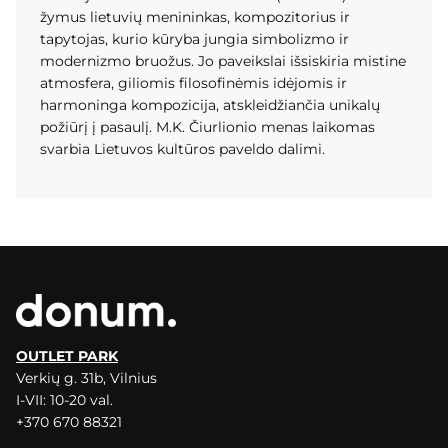
žymus lietuvių menininkas, kompozitorius ir
tapytojas, kurio kūryba jungia simbolizmo ir
modernizmo bruožus. Jo paveikslai išsiskiria mistine
atmosfera, giliomis filosofinėmis idėjomis ir
harmoninga kompozicija, atskleidžiančia unikalų
požiūrį į pasaulį. M.K. Čiurlionio menas laikomas
svarbia Lietuvos kultūros paveldo dalimi.
OUTLET PARK
Verkių g. 31b, Vilnius
I-VII: 10-20 val.
+370 670 88321