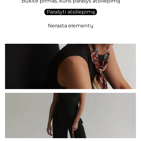
Būkite pirmas, kuris parašys atsiliepimą
Parašyti atsiliepimą
Nerasta elementų