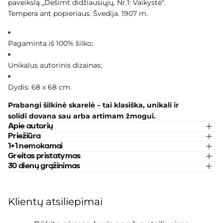
paveikslą „Dešimt didžiausiųjų, Nr.1: Vaikystė".
Tempera ant popieriaus. Švedija.
1907
m.
Pagaminta iš 100% šilko;
Unikalus autorinis dizainas;
Dydis: 68 x 68 cm.
Prabangi šilkinė skarelė – tai klasiška, unikali ir
solidi dovana sau arba artimam žmogui.
Apie autorių
Priežiūra
1+1 nemokamai
Greitas pristatymas
30 dienų grąžinimas
Klientų atsiliepimai