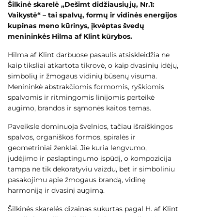
Šilkinė skarelė „Dešimt didžiausiųjų, Nr.1:
Vaikystė“ – tai spalvų, formų ir vidinės energijos
kupinas meno kūrinys, įkvėptas švedų
menininkės Hilma af Klint kūrybos.
Hilma af Klint darbuose pasaulis atsiskleidžia ne
kaip tiksliai atkartota tikrovė, o kaip dvasinių idėjų,
simbolių ir žmogaus vidinių būsenų visuma.
Menininkė abstrakčiomis formomis, ryškiomis
spalvomis ir ritmingomis linijomis perteikė
augimo, brandos ir sąmonės kaitos temas.
Paveiksle dominuoja švelnios, tačiau išraiškingos
spalvos, organiškos formos, spiralės ir
geometriniai ženklai. Jie kuria lengvumo,
judėjimo ir paslaptingumo įspūdį, o kompozicija
tampa ne tik dekoratyviu vaizdu, bet ir simboliniu
pasakojimu apie žmogaus brandą, vidinę
harmoniją ir dvasinį augimą.
Šilkinės skarelės dizainas sukurtas pagal H. af Klint