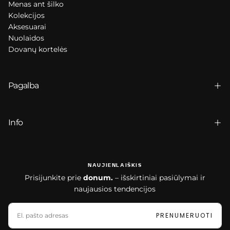
Menas ant šilko
Kolekcijos
Aksesuarai
Nuolaidos
Dovanų kortelės
Pagalba
Info
NAUJIENLAIŠKIS
Prisijunkite prie
donum.
– išskirtiniai pasiūlymai ir
naujausios tendencijos
EL.
PAŠTAS
PRENUMERUOTI