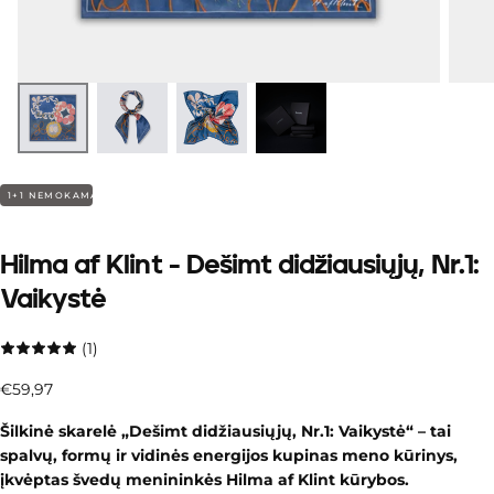
1+1 NEMOKAMAI
Hilma af Klint - Dešimt didžiausiųjų, Nr.1:
Vaikystė
(1)
€59,97
Įprasta
€59,97
kaina
Šilkinė skarelė „Dešimt didžiausiųjų, Nr.1: Vaikystė“ – tai
spalvų, formų ir vidinės energijos kupinas meno kūrinys,
įkvėptas švedų menininkės Hilma af Klint kūrybos.