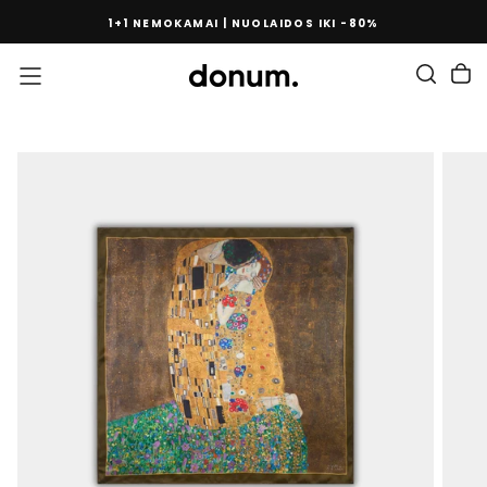
PEREITI
1+1 NEMOKAMAI | NUOLAIDOS IKI -80%
PRIE
TURINIO