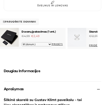
ŠVELNUS IR LENGVAS
PARUOŠKITE DOVANAI
Dovanų įpakavimas (1 vnt.)
Skarelės žie
€4,99
€2,49
€12,97
€4,
PRIDĖTI
PRIDĖTI
Daugiau Informacijos
Aprašymas
Šilkinė skarelė su Gustav Klimt paveikslu – tai
jūsų elegantiškas ir prabangus stiliaus