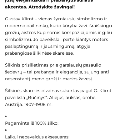
akcentas. Atrodykite žavingai!
Gustav Klimt – vienas žymiausių simbolizmo ir
moderno dailininkų, kurio kūryba žavi išraiškingu
grožiu, aistros kupinomis kompozicijomis ir giliu
simbolizmu. Jo paveikslai, perteikiantys moters
paslaptingumą ir jausmingumą, atgyja
prabangiose šilkinėse skarelėse.
Šilkinis prisilietimas prie garsiausių pasaulio
šedevrų – tai prabanga ir elegancija, sujungianti
nesenstantį meno grožį ir mados žavesį.
Šilkinės skarelės dizainas sukurtas pagal G. Klimt
paveikslą „Bučinys“. Aliejus, auksas, drobė.
Austrija. 1907–1908 m.
Pagaminta iš 100% šilko;
Laikui nepavaldus aksesuaras;