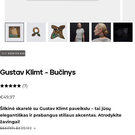
1+1 NEMOKAMAI
Gustav Klimt - Bučinys
(7)
€49,97
Įprasta
€49,97
kaina
Šilkinė skarelė su Gustav Klimt paveikslu – tai jūsų
elegantiškas ir prabangus stiliaus akcentas. Atrodykite
žavingai!
Gustav Klimt – vienas žymiausių simbolizmo ir moderno
SKAITYTI DAUGIAU