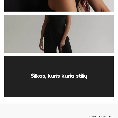
Šilkas, kuris kuria stilių
ŽIŪRĖTI VISUS