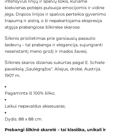
intensyvus linijų ir spalvų šokis, kuriame
kiekvienas potėpis pulsuoja emocijomis ir vidine
jėga. Drąsios linijos ir spalvos perteikia gyvenimo
trapumą ir aistrą, o ši nepakartojama ekspresija
atgyja prabangiose šilkinėse skarose.
Šilkinis prisilietimas prie garsiausių pasaulio
šedevrų – tai prabanga ir elegancija, sujungianti
nesenstantį meno grožį ir mados žavesį.
Šilkinės skaros dizainas sukurtas pagal E. Schiele
paveikslą „Saulėgrąžos“. Aliejus, drobė. Austrija.
1907 m.
Pagaminta iš 1
00% šilko;
Laikui nepavaldus aksesuaras;
Dydis: 88 x 88 cm.
Prabangi šilkinė skarelė – tai klasiška, unikali ir