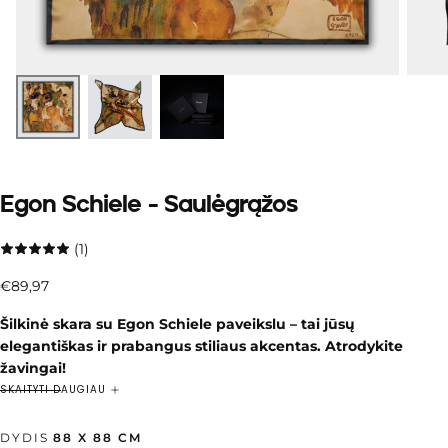
Egon Schiele - Saulėgrąžos
(1)
€89,97
Įprasta
€89,97
kaina
Šilkinė skara su Egon Schiele paveikslu – tai jūsų
elegantiškas ir prabangus stiliaus akcentas. Atrodykite
žavingai!
Egon Schiele – ekspresionizmo maištininkas, atskleidęs
SKAITYTI DAUGIAU
žmogaus sielos gelmes. Jo kūriniai – intensyvus linijų ir spalvų
šokis, kuriame kiekvienas potėpis pulsuoja emocijomis ir vidine
DYDIS
88 X 88 CM