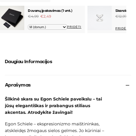
Dovanų įpakavimas (1 vnt.)
Skarelės žie
€4,99
€2,49
€12,97
€4,
PRIDĖTI
PRIDĖTI
Daugiau Informacijos
Aprašymas
Šilkinė skara su Egon Schiele paveikslu – tai
jūsų elegantiškas ir prabangus stiliaus
akcentas. Atrodykite žavingai!
Egon Schiele – ekspresionizmo maištininkas,
atskleidęs žmogaus sielos gelmes. Jo kūriniai –