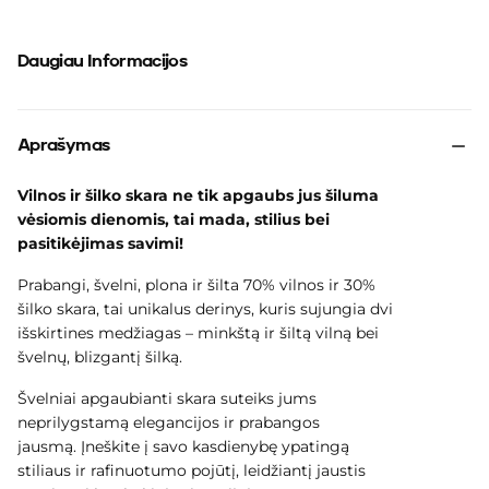
Daugiau Informacijos
Aprašymas
Vilnos ir šilko skara ne tik apgaubs jus šiluma
vėsiomis dienomis, tai mada, stilius bei
pasitikėjimas savimi!
Prabangi, švelni, plona ir šilta 70% vilnos ir 30%
šilko skara, tai unikalus derinys, kuris sujungia dvi
išskirtines medžiagas – minkštą ir šiltą vilną bei
švelnų, blizgantį šilką.
Švelniai apgaubianti skara suteiks jums
neprilygstamą elegancijos ir prabangos
jausmą.
Įneškite į savo kasdienybę ypatingą
stiliaus ir rafinuotumo pojūtį, leidžiantį jaustis