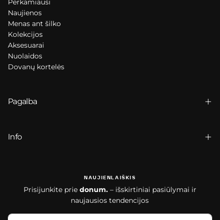
Perkamiausi
Naujienos
Menas ant šilko
Kolekcijos
Aksesuarai
Nuolaidos
Dovanų kortelės
Pagalba
Info
NAUJIENLAIŠKIS
Prisijunkite prie
donum.
– išskirtiniai pasiūlymai ir
naujausios tendencijos
EL.