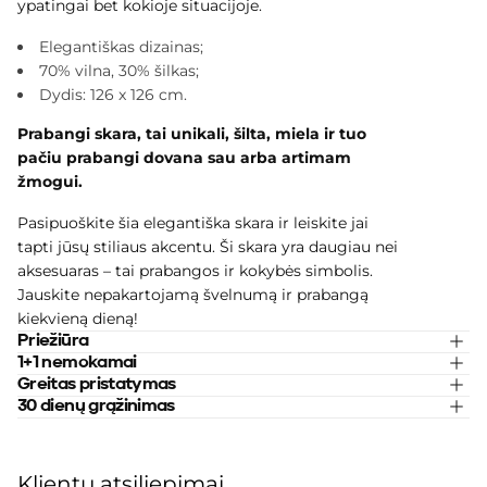
ypatingai bet kokioje situacijoje.
Elegantiškas dizainas;
70% vilna, 30% šilkas;
Dydis:
126 x 126 cm.
Prabangi skara, tai unikali, šilta, miela ir tuo
pačiu prabangi dovana sau arba artimam
žmogui.
Pasipuoškite šia elegantiška skara ir leiskite jai
tapti jūsų stiliaus akcentu. Ši skara yra daugiau nei
aksesuaras – tai prabangos ir kokybės simbolis.
Jauskite nepakartojamą švelnumą ir prabangą
kiekvieną dieną!
Priežiūra
1+1 nemokamai
Greitas pristatymas
30 dienų grąžinimas
Klientų atsiliepimai