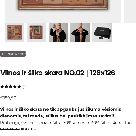
1+1 NEMOKAMAI
Vilnos ir šilko skara NO.02 | 126x126
(1)
€159,97
Įprasta
€159,97
kaina
Vilnos ir šilko skara ne tik apgaubs jus šiluma vėsiomis
dienomis, tai mada, stilius bei pasitikėjimas savimi!
Prabangi, švelni, plona ir šilta 70% vilnos ir 30% šilko skara, tai
unikalus derinys, kuris sujungia dvi išskirtines medžiagas –
SKAITYTI DAUGIAU