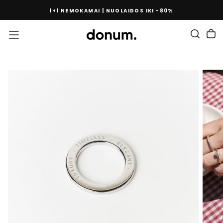
PEREITI
1+1 NEMOKAMAI | NUOLAIDOS IKI -80%
PRIE
TURINIO