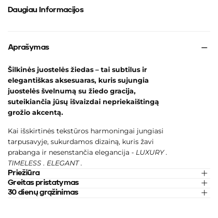
Daugiau Informacijos
Aprašymas
Šilkinės juostelės žiedas – tai subtilus ir
elegantiškas aksesuaras, kuris sujungia
juostelės švelnumą su žiedo gracija,
suteikiančia jūsų išvaizdai nepriekaištingą
grožio akcentą.
Kai
išskirtinės tekstūros harmoningai jungiasi
tarpusavyje, sukurdamos dizainą, kuris žavi
prabanga ir nesenstančia elegancija -
LUXURY .
TIMELESS . ELEGANT .
Priežiūra
Greitas pristatymas
30 dienų grąžinimas