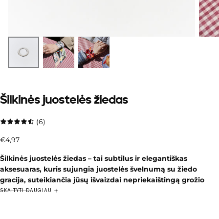
Šilkinės juostelės žiedas
(6)
€4,97
Įprasta
€4,97
kaina
Šilkinės juostelės žiedas – tai subtilus ir elegantiškas
aksesuaras, kuris sujungia juostelės švelnumą su žiedo
gracija, suteikiančia jūsų išvaizdai nepriekaištingą grožio
akcentą.
SKAITYTI DAUGIAU
Kai
išskirtinės tekstūros harmoningai jungiasi tarpusavyje,
sukurdamos dizainą, kuris žavi prabanga ir nesenstančia