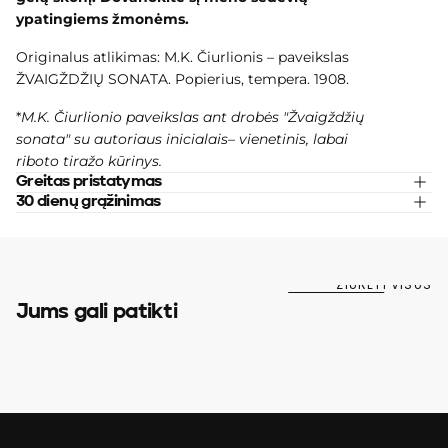
ypatingiems žmonėms.
Originalus atlikimas: M.K. Čiurlionis – paveikslas
ŽVAIGŽDŽIŲ SONATA. Popierius, tempera. 1908.
*
M.K. Čiurlionio paveikslas ant drobės "Žvaigždžių
sonata" su autoriaus inicialais
–
vienetinis, labai
riboto tiražo kūrinys.
Greitas pristatymas
30 dienų grąžinimas
ŽIŪRĖTI VISUS
Jums gali patikti