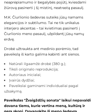
neaprėpiamumo ir begalybės pojūtį, kviesdami
žiūrovą pasinerti į šį mistinį, neatrastą pasaulį.
M.K. Čiurlionio šedevras suteiks jūsų namams
elegancijos ir subtilumo. Tai ne tik unikalus
interjero akcentas – tai kvietimas pasinerti į
Čiurlionio meno pasaulį, užpildantį jūsų namų
erdvę.
Drobė užtraukta ant medinio porėmio, tad
paveikslą iš karto galima kabinti ant sienos.
Natūrali ilgaamžė drobė (380 g.);
Tiksli originalo reprodukcija;
Autoriaus inicialai;
Įvairūs dydžiai;
Paveikslai gaminami individualiai pagal
užsakymą.
Paveikslas "Žvaigždžių sonata"
laikui nepavaldi
dovana tiems, kurie vertina meną, kultūrą ir
gerą skonį. Dovanokite šį meno šedevrą