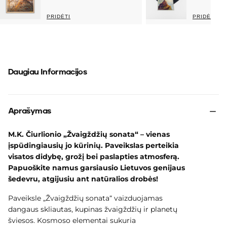
autoriaus inicialais
–
vienetinis, labai riboto tiražo kūrinys.
PRIDĖTI
PRIDĖTI
Daugiau Informacijos
Aprašymas
M.K. Čiurlionio „Žvaigždžių sonata“ – vienas
įspūdingiausių jo kūrinių. Paveikslas perteikia
visatos didybę, grožį bei paslapties atmosferą.
Papuoškite namus garsiausio Lietuvos genijaus
šedevru, atgijusiu ant natūralios drobės!
Paveiksle „Žvaigždžių sonata“ vaizduojamas
dangaus skliautas, kupinas žvaigždžių ir planetų
šviesos. Kosmoso elementai sukuria