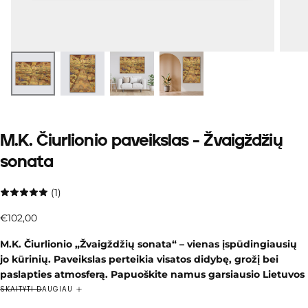
M.K. Čiurlionio paveikslas - Žvaigždžių
sonata
(1)
€102,00
Įprasta
€102,00
kaina
M.K. Čiurlionio „Žvaigždžių sonata“ – vienas įspūdingiausių
jo kūrinių. Paveikslas perteikia visatos didybę, grožį bei
paslapties atmosferą. Papuoškite namus garsiausio Lietuvos
genijaus šedevru, atgijusiu ant natūralios drobės!
SKAITYTI DAUGIAU
Paveiksle „Žvaigždžių sonata“ vaizduojamas dangaus skliautas,