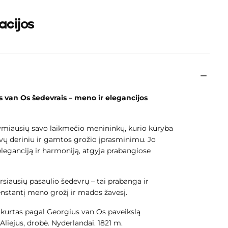
acijos
s van Os
šedevrais – meno ir elegancijos
epšelis šiuo
ymiausių savo laikmečio menininkų, kurio kūryba
lvų deriniu ir gamtos grožio įprasminimu. Jo
tuščias
 eleganciją ir harmoniją, atgyja prabangiose
garsiausių pasaulio šedevrų – tai prabanga ir
enstantį meno grožį ir mados žavesį.
kta jokia prekė.
sukurtas pagal Georgius van Os paveikslą
Aliejus, drobė. Nyderlandai. 1821 m.