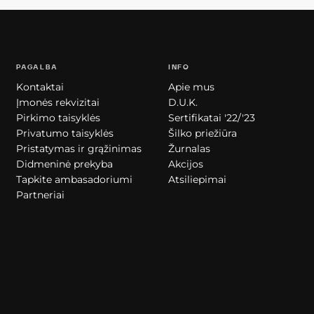
PAGALBA
INFO
Kontaktai
Apie mus
Įmonės rekvizitai
D.U.K.
Pirkimo taisyklės
Sertifikatai '22/'23
Privatumo taisyklės
Šilko priežiūra
Pristatymas ir grąžinimas
Žurnalas
Didmeninė prekyba
Akcijos
Tapkite ambasadoriumi
Atsiliepimai
Partneriai