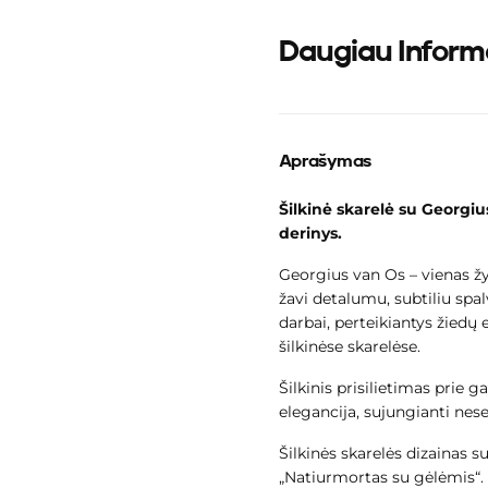
Daugiau Inform
Aprašymas
Šilkinė skarelė su
Georgiu
Greitas kr
derinys.
Georgius van Os – vienas ž
žavi detalumu, subtiliu spa
metu 
darbai, perteikiantys žiedų
šilkinėse skarelėse.
Šilkinis prisilietimas prie 
elegancija, sujungianti nes
Dar nepasirin
Šilkinės skarelės dizainas 
„Natiurmortas su gėlėmis“. 