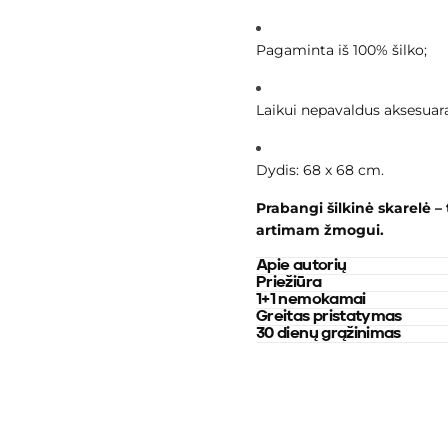
Pagaminta iš 1
00% šilko;
Laikui nepavaldus aksesuara
Dydis: 68 x 68 cm.
Prabangi šilkinė skarelė – 
artimam žmogui.
Apie autorių
Priežiūra
1+1 nemokamai
Greitas pristatymas
30 dienų grąžinimas