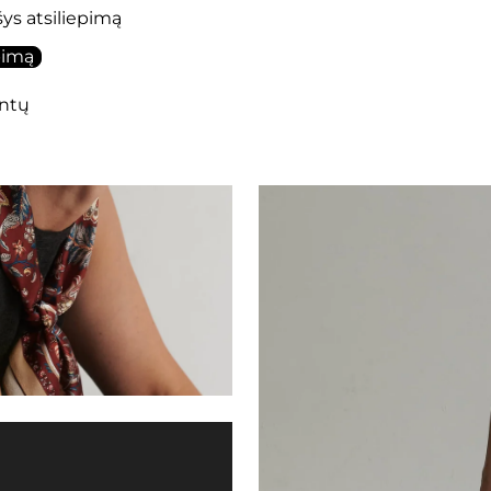
šys atsiliepimą
pimą
ntų