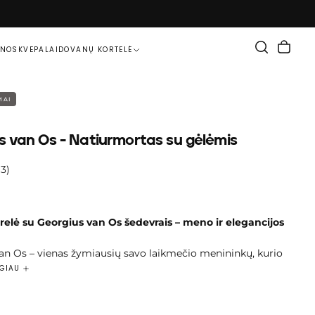
ENOS
KVEPALAI
DOVANŲ KORTELĖ
MAI
s van Os - Natiurmortas su gėlėmis
(3)
arelė su
Georgius van Os
šedevrais – meno ir elegancijos
an Os – vienas žymiausių savo laikmečio menininkų, kurio
 detalumu, subtiliu spalvų deriniu ir gamtos grožio
UGIAU
. Jo darbai, perteikiantys žiedų eleganciją ir harmoniją,
angiose šilkinėse skarelėse.