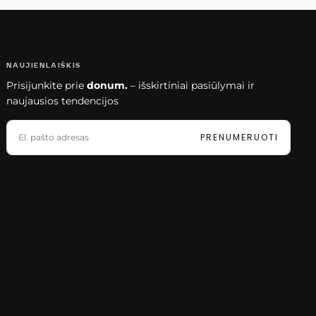
NAUJIENLAIŠKIS
Prisijunkite prie
donum.
– išskirtiniai pasiūlymai ir
naujausios tendencijos
EL.
PAŠTAS
PRENUMERUOTI