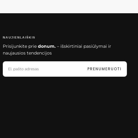
NAUJIENLAIŠKIS
Prisijunkite prie
donum.
– išskirtiniai pasiūlymai ir
naujausios tendencijos
EL.
PAŠTAS
PRENUMERUOTI