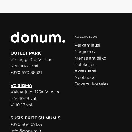
KOLEKCIJOS
Perkamiausi
Naujienos
OUTLET PARK
Menas ant šilko
Verkių g. 31b, Vilnius
Kolekcijos
I-VII: 10-20 val.
Aksesuarai
+370 670 88321
Nuolaidos
Dovanų kortelės
VC SIGMA
Kalvarijų g. 125a, Vilnius
I-IV: 10-18 val.
V: 10-17 val.
SUSISIEKITE SU MUMIS
+370 664 07123
info@donum.lt