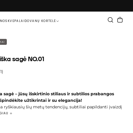
ENOS
KVEPALAI
DOVANŲ KORTELĖ
MAI
iška sagė NO.01
(1)
 sagė – jūsų išskirtinio stiliaus ir subtilios prabangos
Spindėkite užtikrintai ir su elegancija!
a ryškiausių šių metų tendencijų, subtiliai papildanti įvaizdį
nti jam rafinuotumo. Lengvai derinama tiek prie kasdienės,
UGIAU
legantiškos aprangos, todėl tampa universaliu ir stilingu