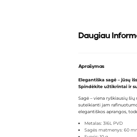
Daugiau Inform
Aprašymas
Elegantiška sagė – jūsų išs
Spindėkite užtikrintai ir s
Greitas kr
Sagė – viena ryškiausių šių m
suteikianti jam rafinuotumo
elegantiškos aprangos, todė
metu 
Metalas: 3l6L PVD
Sagės matmenys: 60 
Svoris: 10 g