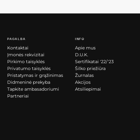
PAGALBA
INFO
Kontaktai
Apie mus
Įmonės rekvizitai
D.U.K.
Pirkimo taisyklės
Sertifikatai '22/'23
Privatumo taisyklės
Šilko priežiūra
Pristatymas ir grąžinimas
Žurnalas
Didmeninė prekyba
Akcijos
Tapkite ambasadoriumi
Atsiliepimai
Partneriai