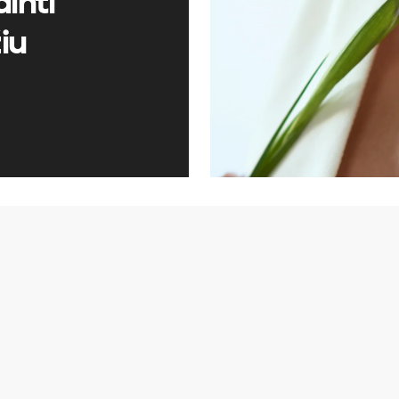
inti
žiu