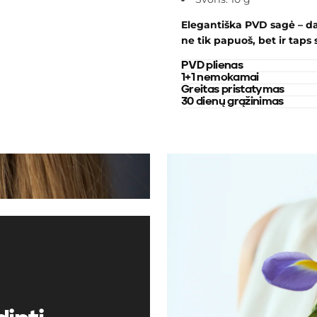
Elegantiška PVD sagė – dau
ne tik papuoš, bet ir taps
Dar nepasirin
PVD plienas
1+1 nemokamai
Greitas pristatymas
30 dienų grąžinimas