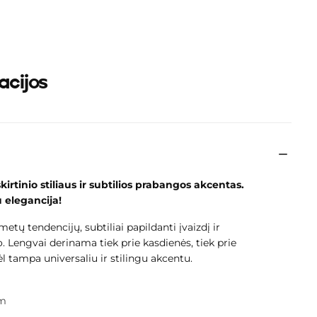
acijos
kirtinio stiliaus ir subtilios prabangos akcentas.
u elegancija!
epšelis šiuo
etų tendencijų, subtiliai papildanti įvaizdį ir
. Lengvai derinama tiek prie kasdienės, tiek prie
l tampa universaliu ir stilingu akcentu.
tuščias
mm