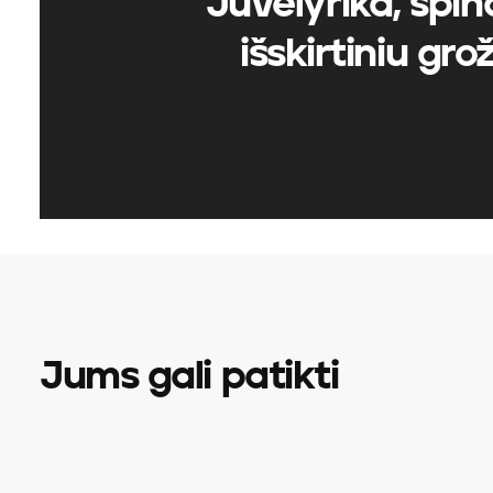
Juvelyrika, spind
išskirtiniu gro
Jums gali patikti