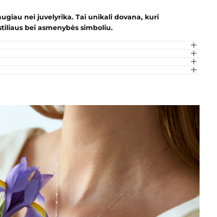
giau nei juvelyrika. Tai unikali dovana, kuri
 stiliaus bei asmenybės simboliu.
kta jokia prekė.