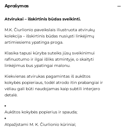
Aprašymas
Atvirukai – išskirtinis būdas sveikinti.
M.K. Čiurlionio paveikslais iliustruota atvirukų
kolekcija – išskirtinis būdas nusiųsti linkėjimų
artimiesiems ypatinga proga.
Klasika tapusi kūryba suteiks jūsų sveikinimui
rafinuotumo ir ilgai išliks atmintyje, o skaityti
linkėjimus bus ypatingai malonu.
Kiekvienas atvirukas pagamintas iš aukštos
kokybės popieriaus, todėl atrodo itin prabangiai ir
vėliau gali būti naudojamas kaip subtili interjero
detalė.
Aukštos kokybės popierius ir spauda;
Atpažįstami M. K. Čiurlionio kūriniai;