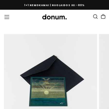
PEREITI
1+1 NEMOKAMAI | NUOLAIDOS IKI -80%
PRIE
TURINIO