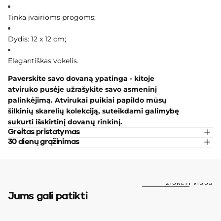
Tinka įvairioms progoms;
Dydis: 12 x 12 cm;
Elegantiškas vokelis.
Paverskite savo dovaną ypatinga - kitoje
atviruko pusėje užrašykite savo asmeninį
palinkėjimą. Atvirukai puikiai papildo mūsų
šilkinių skarelių kolekciją, suteikdami galimybę
sukurti išskirtinį dovanų rinkinį.
Greitas pristatymas
30 dienų grąžinimas
ŽIŪRĖTI VISUS
Jums gali patikti