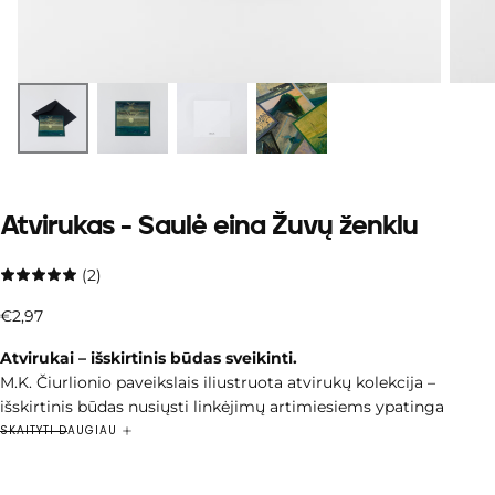
Atvirukas - Saulė eina Žuvų ženklu
(2)
€2,97
Įprasta
€2,97
kaina
Atvirukai – išskirtinis būdas sveikinti.
M.K. Čiurlionio paveikslais iliustruota atvirukų kolekcija –
išskirtinis būdas nusiųsti linkėjimų artimiesiems ypatinga
proga.
SKAITYTI DAUGIAU
Klasika tapusi kūryba suteiks jūsų sveikinimui rafinuotumo ir
ilgai išliks atmintyje, o skaityti linkėjimus bus ypatingai malonu.