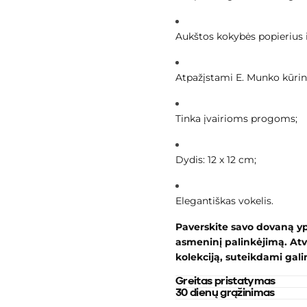
Aukštos kokybės popierius 
Atpažįstami E. Munko kūrini
Tinka įvairioms progoms;
Dydis: 12 x 12 cm;
Elegantiškas vokelis.
Paverskite savo dovaną ypa
asmeninį palinkėjimą. Atvi
kolekciją, suteikdami gali
Greitas pristatymas
30 dienų grąžinimas