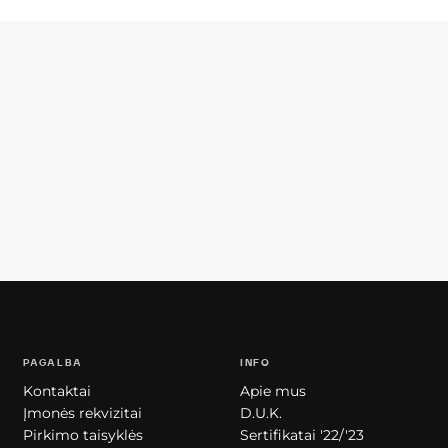
PAGALBA
INFO
Kontaktai
Apie mus
Įmonės rekvizitai
D.U.K.
Pirkimo taisyklės
Sertifikatai '22/'23