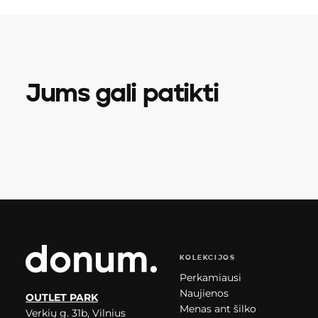
Jums gali patikti
KOLEKCIJOS
Perkamiausi
Naujienos
OUTLET PARK
Menas ant šilko
Verkių g. 31b, Vilnius