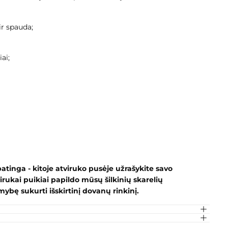
ir spauda;
ai;
tinga - kitoje atviruko pusėje užrašykite savo
rukai puikiai papildo mūsų šilkinių skarelių
mybę sukurti išskirtinį dovanų rinkinį.