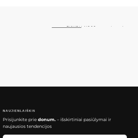
ŽIŪRĖTI VISUS
NAUJIENLAIŠKIS
Prisijunkite prie
donum.
– išskirtiniai pasiūlymai ir
naujausios tendencijos
EL.