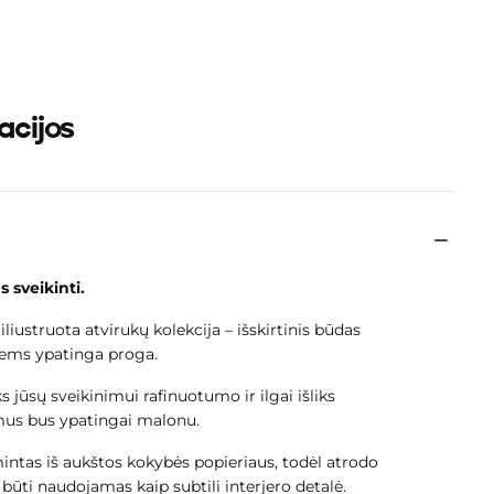
acijos
epšelis šiuo
s sveikinti.
tuščias
iustruota atvirukų kolekcija – išskirtinis būdas
siems ypatinga proga.
s jūsų sveikinimui rafinuotumo ir ilgai išliks
jimus bus ypatingai malonu.
intas iš aukštos kokybės popieriaus, todėl atrodo
kta jokia prekė.
i būti naudojamas kaip subtili interjero detalė.