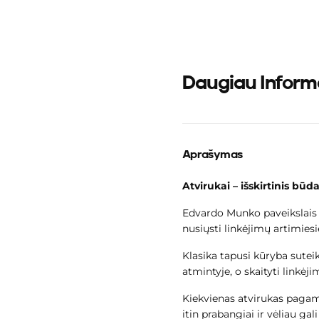
Daugiau Inform
Aprašymas
Greitas kr
Atvirukai – išskirtinis būda
metu 
Edvardo Munko paveikslais il
nusiųsti linkėjimų artimie
Klasika tapusi kūryba suteik
atmintyje, o skaityti linkė
Kiekvienas atvirukas pagam
Dar nepasirin
itin prabangiai ir vėliau gal