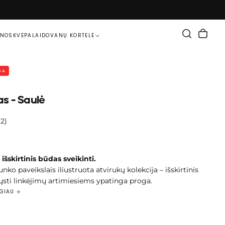
ENOS
KVEPALAI
DOVANŲ KORTELĖ
DA
as - Saulė
(2)
davimo
 išskirtinis būdas sveikinti.
ko paveikslais iliustruota atvirukų kolekcija – išskirtinis
ųsti linkėjimų artimiesiems ypatinga proga.
usi kūryba suteiks jūsų sveikinimui rafinuotumo ir ilgai
UGIAU
ntyje, o skaityti linkėjimus bus ypatingai malonu.
 atvirukas pagamintas iš aukštos kokybės popieriaus, todėl