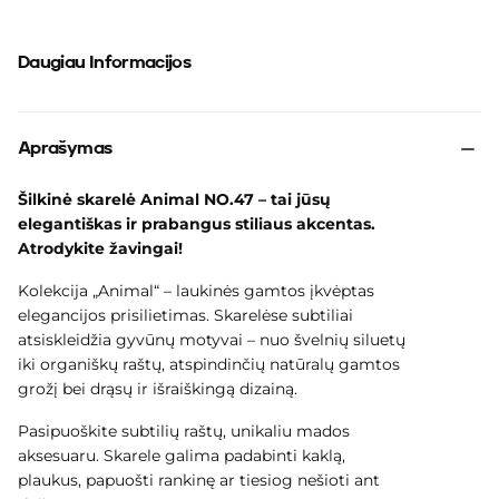
Daugiau Informacijos
Aprašymas
Šilkinė skarelė Animal NO.47 – tai jūsų
elegantiškas ir prabangus stiliaus akcentas.
Atrodykite žavingai!
Kolekcija „Animal“ – laukinės gamtos įkvėptas
elegancijos prisilietimas.
Skarelėse subtiliai
atsiskleidžia gyvūnų motyvai – nuo švelnių siluetų
iki organiškų raštų, atspindinčių natūralų gamtos
grožį bei drąsų ir išraiškingą dizainą.
Pasipuoškite subtilių raštų, unikaliu mados
aksesuaru. Skarele galima padabinti kaklą,
plaukus, papuošti rankinę ar tiesiog nešioti ant