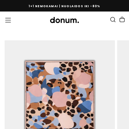
PEREITI
1+1 NEMOKAMAI | NUOLAIDOS IKI -80%
PRIE
TURINIO