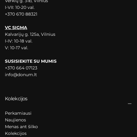
Verkių g. 31b, Vilnius
I-VII: 10-20 val.
+370 670 88321
VC SIGMA
Kalvarijų g. 125a, Vilnius
I-IV: 10-18 val.
V: 10-17 val.
SUSISIEKITE SU MUMIS
+370 664 07123
info@donum.lt
Kolekcijos
Perkamiausi
Naujienos
Menas ant šilko
Kolekcijos