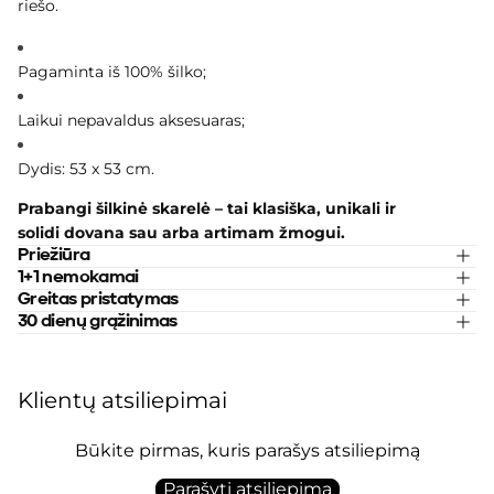
riešo.
Pagaminta iš 1
00% šilko;
Laikui nepavaldus aksesuaras;
Dydis: 53 x 53 cm.
Prabangi šilkinė skarelė – tai klasiška, unikali ir
solidi dovana sau arba artimam žmogui.
Priežiūra
1+1 nemokamai
Greitas pristatymas
30 dienų grąžinimas
Klientų atsiliepimai
Būkite pirmas, kuris parašys atsiliepimą
Parašyti atsiliepimą