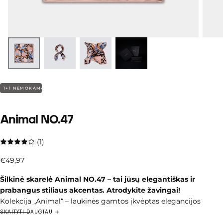
1+1 NEMOKAMAI
Animal NO.47
(1)
€49,97
Įprasta
€49,97
kaina
Šilkinė skarelė Animal NO.47 – tai jūsų elegantiškas ir
prabangus stiliaus akcentas. Atrodykite žavingai!
Kolekcija „Animal“ – laukinės gamtos įkvėptas elegancijos
prisilietimas.
Skarelėse subtiliai atsiskleidžia gyvūnų motyvai –
SKAITYTI DAUGIAU