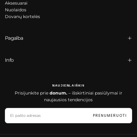
Aksesuarai
Nuolaidos
Dovanų kortelės
Pagalba
Info
NAUJIENLAIŠKIS
Prisijunkite prie
donum.
– išskirtiniai pasiūlymai ir
naujausios tendencijos
EL.
PAŠTAS
PRENUMERUOTI