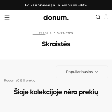
PEREITI
1+1 NEMOKAMAI | NUOLAIDOS IKI -80%
PRIE
TURINIO
PRADŽIA
/
SKRAISTĖS
Skraistės
Populiariausios
Rodoma
0 iš 0 prekių
Šioje kolekcijoje nėra prekių