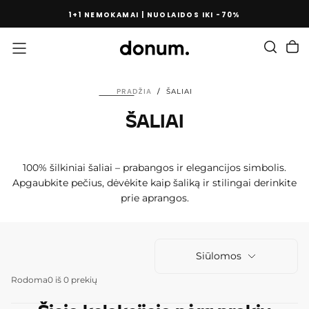
PEREITI
1+1 NEMOKAMAI | NUOLAIDOS IKI -70%
PRIE
TURINIO
PRADŽIA
/
ŠALIAI
ŠALIAI
100% šilkiniai šaliai – prabangos ir elegancijos simbolis.
Apgaubkite pečius, dėvėkite kaip šaliką ir stilingai derinkite
prie aprangos.
Siūlomos
Rodoma
0 iš 0 prekių