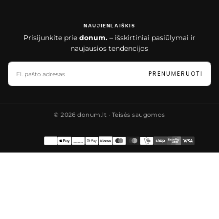
NAUJIENLAIŠKIS
Prisijunkite prie
donum.
– išskirtiniai pasiūlymai ir
naujausios tendencijos
EL.
PAŠTAS
PRENUMERUOTI
© 2026 donum.lt ∙ Teisės saugomos
Mokėjimo
būdai
Lietuva