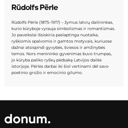
Rūdolfs Pērle
Rūdolfs Pērle (1875–1917) – žymus latvių dailininkas,
kurio kūryboje vyrauja simbolizmas ir romantizmas.
Jo paveikslai išsiskiria paslaptinga nuotaika,
ryškiomis spalvomis ir gamtos motyvais, kuriuose
dažnai atsispindi gyvybės, šviesos ir amžinybės
temos. Nors menininko gyvenimas buvo trumpas,
jo kūryba paliko ryškų pėdsaką Latvijos dailės
istorijoje. Pērlės darbai iki šiol vertinami dėl savo
poetinio grožio ir emocinio gilumo.