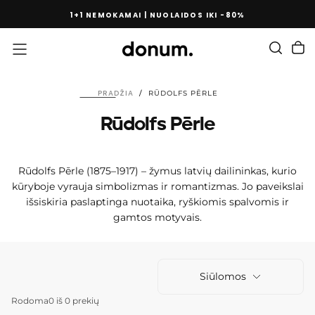
PEREITI
1+1 NEMOKAMAI | NUOLAIDOS IKI -80%
PRIE
TURINIO
PRADŽIA
/
RŪDOLFS PĒRLE
Rūdolfs Pērle
Rūdolfs Pērle (1875–1917) – žymus latvių dailininkas, kurio
kūryboje vyrauja simbolizmas ir romantizmas. Jo paveikslai
išsiskiria paslaptinga nuotaika, ryškiomis spalvomis ir
gamtos motyvais.
Siūlomos
Rodoma
0 iš 0 prekių