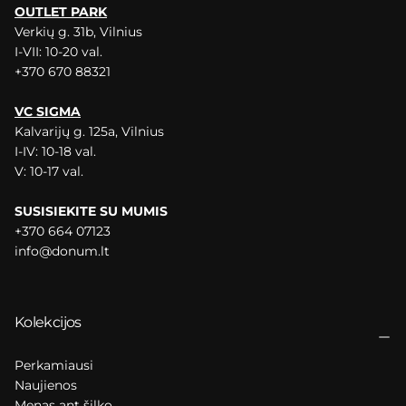
OUTLET PARK
Verkių g. 31b, Vilnius
I-VII: 10-20 val.
+370 670 88321
VC SIGMA
Kalvarijų g. 125a, Vilnius
I-IV: 10-18 val.
V: 10-17 val.
SUSISIEKITE SU MUMIS
+370 664 07123
info@donum.lt
Kolekcijos
Perkamiausi
Naujienos
Menas ant šilko