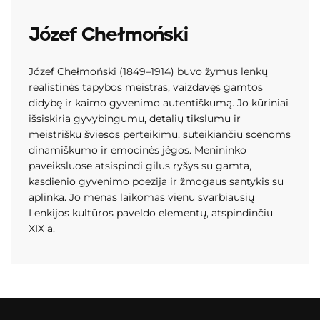
Józef Chełmoński
Józef Chełmoński (1849–1914) buvo žymus lenkų
realistinės tapybos meistras, vaizdavęs gamtos
didybę ir kaimo gyvenimo autentiškumą. Jo kūriniai
išsiskiria gyvybingumu, detalių tikslumu ir
meistrišku šviesos perteikimu, suteikiančiu scenoms
dinamiškumo ir emocinės jėgos. Menininko
paveiksluose atsispindi gilus ryšys su gamta,
kasdienio gyvenimo poezija ir žmogaus santykis su
aplinka. Jo menas laikomas vienu svarbiausių
Lenkijos kultūros paveldo elementų, atspindinčiu
XIX a.