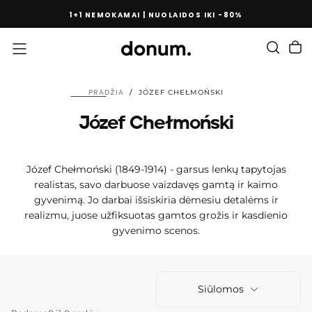
PEREITI
1+1 NEMOKAMAI | NUOLAIDOS IKI -80%
PRIE
TURINIO
PRADŽIA
/
JÓZEF CHEŁMOŃSKI
Józef Chełmoński
Józef Chełmoński (1849-1914) - garsus lenkų tapytojas
realistas, savo darbuose vaizdavęs gamtą ir kaimo
gyvenimą. Jo darbai išsiskiria dėmesiu detalėms ir
realizmu, juose užfiksuotas gamtos grožis ir kasdienio
gyvenimo scenos.
Siūlomos