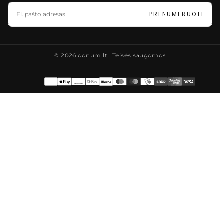
EL.
PAŠTAS
PRENUMERUOTI
© 2026 donum.lt ∙ Teisės saugomos
Mokėjimo
būdai
Lietuva