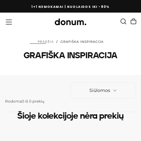
PEREITI
1+1 NEMOKAMAI | NUOLAIDOS IKI -80%
PRIE
TURINIO
PRADŽIA
/
GRAFIŠKA INSPIRACIJA
GRAFIŠKA INSPIRACIJA
Siūlomos
Rodoma
0 iš 0 prekių
Šioje kolekcijoje nėra prekių